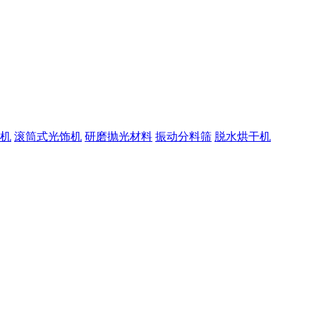
机
滚筒式光饰机
研磨抛光材料
振动分料筛
脱水烘干机