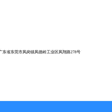
广东省东莞市凤岗镇凤德岭工业区凤翔路278号