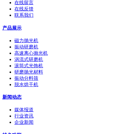
在线留言
在线反馈
联系我们
产品展示
磁力抛光机
振动研磨机
高速离心抛光机
涡流式研磨机
滚筒式光饰机
研磨抛光材料
振动分料筛
脱水烘干机
新闻动态
媒体报道
行业资讯
企业新闻