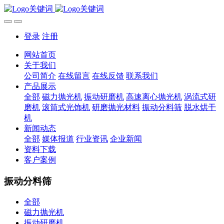
登录
注册
网站首页
关于我们
公司简介
在线留言
在线反馈
联系我们
产品展示
全部
磁力抛光机
振动研磨机
高速离心抛光机
涡流式研
磨机
滚筒式光饰机
研磨抛光材料
振动分料筛
脱水烘干
机
新闻动态
全部
媒体报道
行业资讯
企业新闻
资料下载
客户案例
振动分料筛
全部
磁力抛光机
振动研磨机