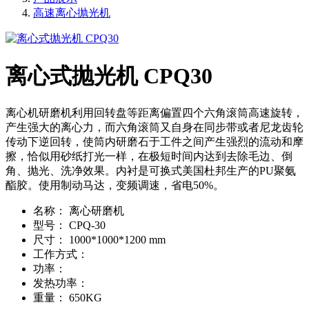
高速离心抛光机
离心式抛光机 CPQ30
离心机研磨机利用回转盘等距离偏置四个六角滚筒高速旋转，
产生强大的离心力，而六角滚筒又自身在同步带或者尼龙齿轮
传动下逆回转，使筒内研磨石于工件之间产生强烈的流动和摩
擦，恰似用砂纸打光一样，在极短时间内达到去除毛边、倒
角、抛光、洗净效果。内衬是可换式美国杜邦生产的PU聚氨
酯胶。使用制动马达，变频调速，省电50%。
名称：
离心研磨机
型号：
CPQ-30
尺寸：
1000*1000*1200 mm
工作方式：
功率：
发热功率：
重量：
650KG