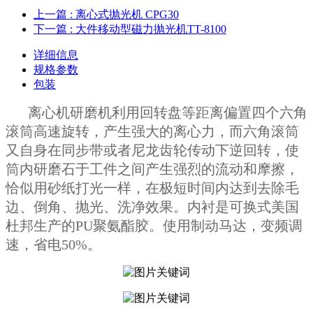
上一篇
: 离心式抛光机 CPG30
下一篇
: 大件移动型磁力抛光机TT-8100
详细信息
规格参数
包装
离心机研磨机利用回转盘等距离偏置四个六角
滚筒高速旋转，产生强大的离心力，而六角滚筒
又自身在同步带或者尼龙齿轮传动下逆回转，使
筒内研磨石于工件之间产生强烈的流动和摩擦，
恰似用砂纸打光一样，在极短时间内达到去除毛
边、倒角、抛光、洗净效果。内衬是可换式美国
杜邦生产的PU聚氨酯胶。使用制动马达，变频调
速，省电50%。